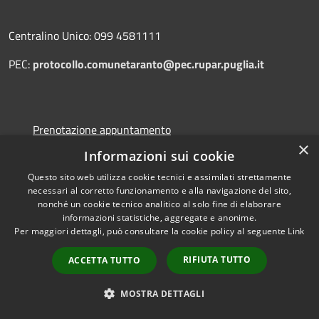
Centralino Unico: 099 4581111
PEC:
protocollo.comunetaranto@pec.rupar.puglia.it
Prenotazione appuntamento
×
Segnalazione disservizio
Informazioni sui cookie
Leggi le FAQ
Questo sito web utilizza cookie tecnici e assimilati strettamente
necessari al corretto funzionamento e alla navigazione del sito,
Richiesta assistenza
nonché un cookie tecnico analitico al solo fine di elaborare
informazioni statistiche, aggregate e anonime.
Per maggiori dettagli, può consultare la cookie policy al seguente
Link
RIFIUTA TUTTO
ACCETTA TUTTO
Amministrazione trasparente
Albo Pretorio
MOSTRA DETTAGLI
Piano di miglioramento dei servizi