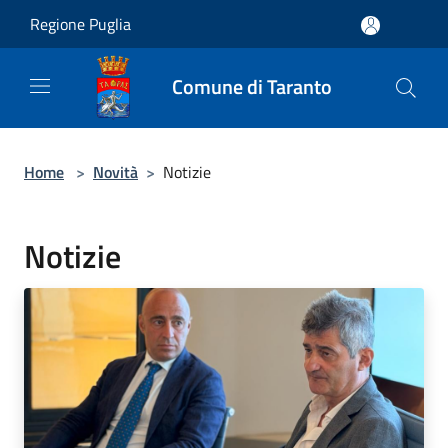
Salta al contenuto principale
Regione Puglia
Comune di Taranto
Home
>
Novità
>
Notizie
Notizie