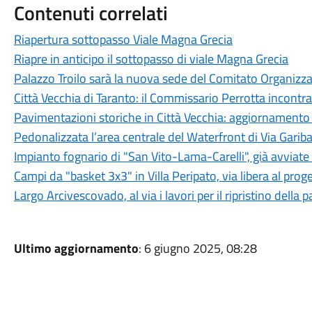
Contenuti correlati
Riapertura sottopasso Viale Magna Grecia
Riapre in anticipo il sottopasso di viale Magna Grecia
Palazzo Troilo sarà la nuova sede del Comitato Organizz
Città Vecchia di Taranto: il Commissario Perrotta incontra 
Pavimentazioni storiche in Città Vecchia: aggiornamento s
Pedonalizzata l’area centrale del Waterfront di Via Gariba
Impianto fognario di "San Vito-Lama-Carelli", già avviate 
Campi da "basket 3x3" in Villa Peripato, via libera al proget
Largo Arcivescovado, al via i lavori per il ripristino della
Ultimo aggiornamento
: 6 giugno 2025, 08:28