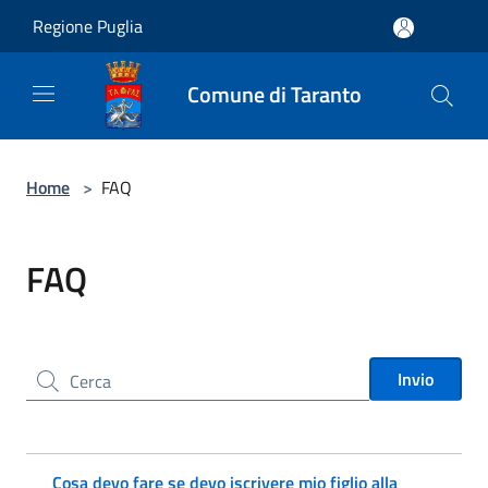
Salta al contenuto principale
Regione Puglia
Comune di Taranto
Home
>
FAQ
FAQ
Cerca nel sito
Invio
Cosa devo fare se devo iscrivere mio figlio alla