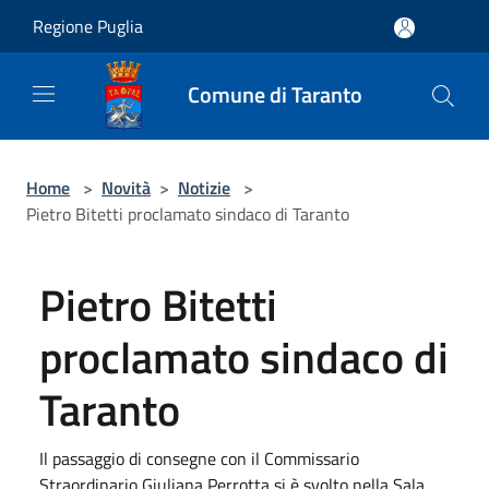
Salta al contenuto principale
Regione Puglia
Comune di Taranto
Home
>
Novità
>
Notizie
>
Pietro Bitetti proclamato sindaco di Taranto
Pietro Bitetti
proclamato sindaco di
Taranto
Il passaggio di consegne con il Commissario
Straordinario Giuliana Perrotta si è svolto nella Sala