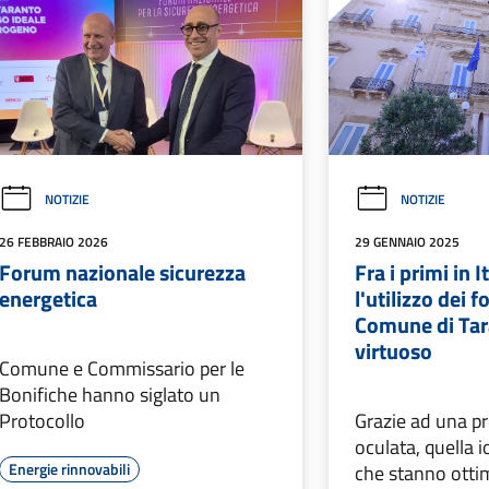
NOTIZIE
NOTIZIE
26 FEBBRAIO 2026
29 GENNAIO 2025
Forum nazionale sicurezza
Fra i primi in I
energetica
l'utilizzo dei 
Comune di Ta
virtuoso
Comune e Commissario per le
Bonifiche hanno siglato un
Protocollo
Grazie ad una 
oculata, quella io
Energie rinnovabili
che stanno otti