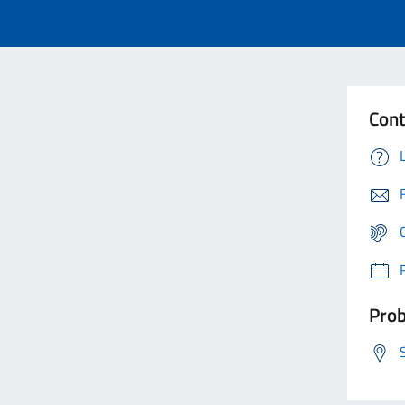
Cont
Prob