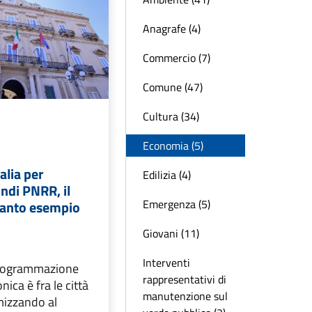
Anagrafe (4)
Commercio (7)
Comune (47)
Cultura (34)
Economia (5)
talia per
Edilizia (4)
fondi PNRR, il
Emergenza (5)
ranto esempio
Giovani (11)
Interventi
programmazione
rappresentativi di
nica è fra le città
manutenzione sul
mizzando al