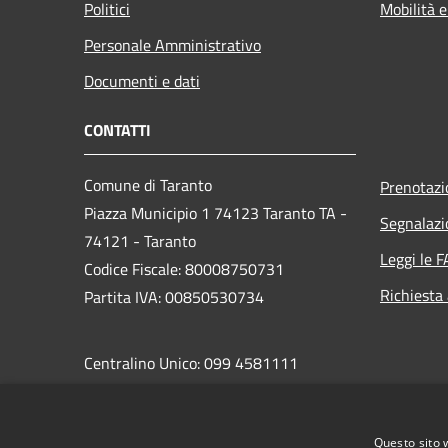
Politici
Mobilità e
Personale Amministrativo
Documenti e dati
CONTATTI
Comune di Taranto
Prenotaz
Piazza Municipio 1 74123 Taranto TA -
Segnalazi
74121 - Taranto
Leggi le 
Codice Fiscale: 80008750731
Richiesta
Partita IVA: 00850530734
Centralino Unico: 099 4581111
PEC:
protocollo.comunetaranto@pec.rupar.puglia.it
Questo sito 