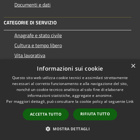
Documenti e dati
CATEGORIE DI SERVIZIO
Anagrafe e stato civile
Cultura e tempo libero
Vita lavorativa
×
Imprese e Commercio
Informazioni sui cookie
Mobilità e trasporti
Questo sito web utilizza cookie tecnici e assimilati strettamente
necessari al corretto funzionamento e alla navigazione del sito,
nonché un cookie tecnico analitico al solo fine di elaborare
informazioni statistiche, aggregate e anonime.
Per maggiori dettagli, può consultare la cookie policy al seguente
Link
Educazione e formazione
RIFIUTA TUTTO
ACCETTA TUTTO
Tributi,finanze e contravvenzioni
Ambiente
MOSTRA DETTAGLI
Salute, benessere e assistenza