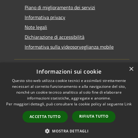
Piano di miglioramento dei servizi
Informativa privacy
Note legali
Dichiarazione di accessibilità
Informativa sulla videosorveglianza mobile
×
Informazioni sui cookie
Questo sito web utilizza cookie tecnici e assimilati strettamente
RSS
Copyright © 2026 • Comune di
necessari al corretto funzionamento e alla navigazione del sito,
Accessibilità
nonché un cookie tecnico analitico al solo fine di elaborare
Taranto • Powered by
informazioni statistiche, aggregate e anonime.
Privacy
Municipium
Accesso
•
Per maggiori dettagli, può consultare la cookie policy al seguente
Link
Cookie
redazione
Mappa del sito
RIFIUTA TUTTO
ACCETTA TUTTO
Area riservata del
dipendente
MOSTRA DETTAGLI