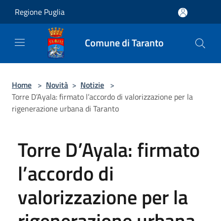
Salta al contenuto principale
Regione Puglia
Comune di Taranto
Home
>
Novità
>
Notizie
>
Torre D’Ayala: firmato l’accordo di valorizzazione per la
rigenerazione urbana di Taranto
Torre D’Ayala: firmato
l’accordo di
valorizzazione per la
rigenerazione urbana