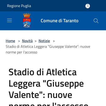
Salta al contenuto principale
Regione Puglia
Comune di Taranto
Home
>
Novità
>
Notizie
>
Stadio di Atletica Leggera "Giuseppe Valente": nuove
norme per l'accesso
Stadio di Atletica
Leggera "Giuseppe
Valente": nuove
norme per l'accesso