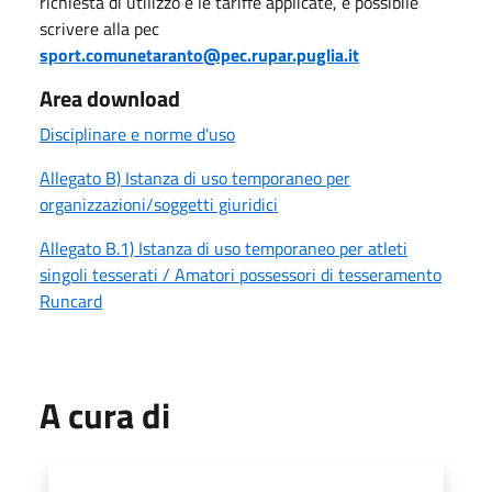
richiesta di utilizzo e le tariffe applicate, è possibile
scrivere alla pec
sport.comunetaranto@pec.rupar.puglia.it
Area download
Disciplinare e norme d'uso
Allegato B) Istanza di uso temporaneo per
organizzazioni/soggetti giuridici
Allegato B.1) Istanza di uso temporaneo per atleti
singoli tesserati / Amatori possessori di tesseramento
Runcard
A cura di