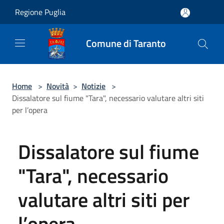
Salta al contenuto principale
Regione Puglia
Comune di Taranto
Home
>
Novità
>
Notizie
>
Dissalatore sul fiume "Tara", necessario valutare altri siti
per l’opera
Dissalatore sul fiume
"Tara", necessario
valutare altri siti per
l’opera