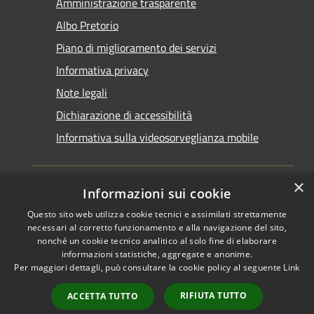
Amministrazione trasparente
Albo Pretorio
Piano di miglioramento dei servizi
Informativa privacy
Note legali
Dichiarazione di accessibilità
Informativa sulla videosorveglianza mobile
×
Informazioni sui cookie
Questo sito web utilizza cookie tecnici e assimilati strettamente
RSS
Copyright © 2026 • Comune di
necessari al corretto funzionamento e alla navigazione del sito,
Accessibilità
Taranto • Powered by
nonché un cookie tecnico analitico al solo fine di elaborare
informazioni statistiche, aggregate e anonime.
Privacy
Municipium
Accesso
•
Per maggiori dettagli, può consultare la cookie policy al seguente
Link
Cookie
redazione
Mappa del sito
RIFIUTA TUTTO
ACCETTA TUTTO
Area riservata del