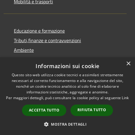
Mobilità e trasporti
Educazione e formazione
Tributi,finanze e contravvenzioni
Ambiente
Salute, benessere e assistenza
×
Informazioni sui cookie
Autorizzazioni
Questo sito web utilizza cookie tecnici e assimilati strettamente
necessari al corretto funzionamento e alla navigazione del sito,
NOVITÀ
nonché un cookie tecnico analitico al solo fine di elaborare
informazioni statistiche, aggregate e anonime.
Notizie
Per maggiori dettagli, può consultare la cookie policy al seguente
Link
Comunicati
RIFIUTA TUTTO
ACCETTA TUTTO
Avvisi
MOSTRA DETTAGLI
VIVERE IL COMUNE