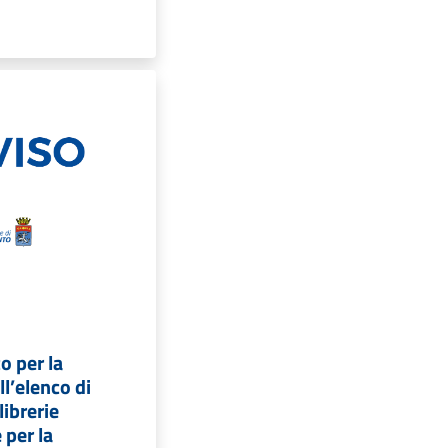
o per la
l’elenco di
librerie
 per la