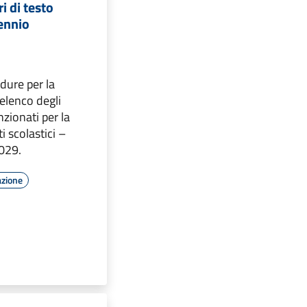
ri di testo
iennio
edure per la
elenco degli
zionati per la
ti scolastici –
029.
azione