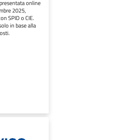
resentata online
embre 2025,
con SPID o CIE.
solo in base alla
osti.