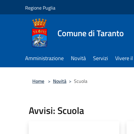
Salta al contenuto principale
Regione Puglia
Comune di Taranto
Amministrazione
Novità
Servizi
Vivere 
Home
>
Novità
>
Scuola
Avvisi: Scuola