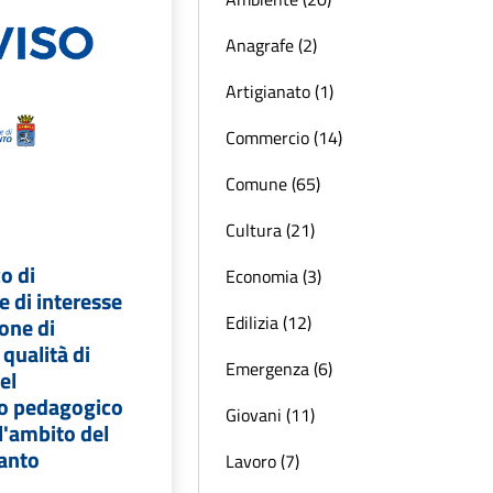
Anagrafe (2)
Artigianato (1)
Commercio (14)
Comune (65)
Cultura (21)
o di
Economia (3)
 di interesse
Edilizia (12)
one di
 qualità di
Emergenza (6)
el
o pedagogico
Giovani (11)
ll'ambito del
anto
Lavoro (7)