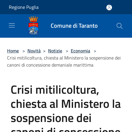
Salta al contenuto principale
Regione Puglia
Comune di Taranto
Home
>
Novità
>
Notizie
>
Economia
>
Crisi mitilicoltura, chiesta al Ministero la sospensione dei
canoni di concessione demaniale marittima
Crisi mitilicoltura,
chiesta al Ministero la
sospensione dei
canoni di concessione