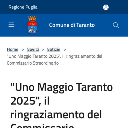
Salta al contenuto principale
Regione Puglia
Comune di Taranto
Home
>
Novità
>
Notizie
>
"Uno Maggio Taranto 2025", il ringraziamento del
Commissario Straordinario
"Uno Maggio Taranto
2025", il
ringraziamento del
Commissario