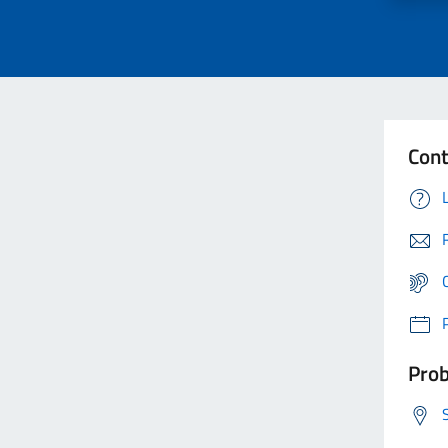
Cont
Prob