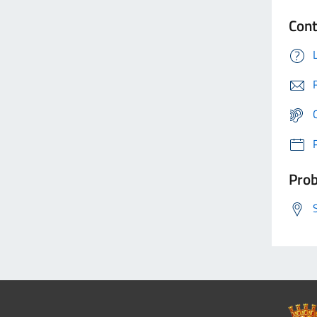
Cont
Prob