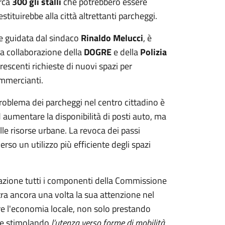
irca
300 gli stalli
che potrebbero essere
tituirebbe alla città altrettanti parcheggi.
ne guidata dal sindaco
Rinaldo Melucci
, è
la collaborazione della
DOGRE
e della
Polizia
crescenti richieste di nuovi spazi per
ommercianti.
problema dei parcheggi nel centro cittadino è
aumentare la disponibilità di posti auto, ma
le risorse urbane. La revoca dei passi
rso un utilizzo più efficiente degli spazi
zzazione tutti i componenti della Commissione
a ancora una volta la sua attenzione nel
tare l'economia locale, non solo prestando
che stimolando
l’utenza verso forme di mobilità