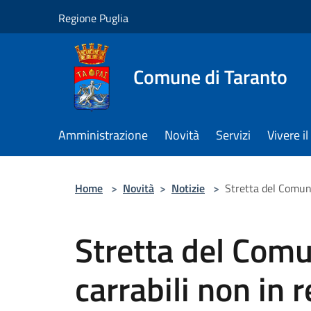
Salta al contenuto principale
Regione Puglia
Comune di Taranto
Amministrazione
Novità
Servizi
Vivere 
Home
>
Novità
>
Notizie
>
Stretta del Comune
Stretta del Comu
carrabili non in 