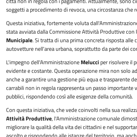
città non in regola con i pagamenti. Attualmente, sono c
soggetti a procedimento di revoca, una circostanza che res
Questa iniziativa, fortemente voluta dall'Amministrazio
stata avviata dalla Commissione Attività Produttive con 
Municipale
. Si tratta di una prima concreta risposta alle 
autovetture nell'area urbana, soprattutto da parte dei c
L'impegno dell'Amministrazione
Melucci
per risolvere il 
evidente e costante. Questa operazione mira non solo ad 
anche a garantire una gestione più equa e trasparente del
carrabili non in regola rappresenta un passo importante ve
pubblici, rispondendo così alle esigenze della comunità.
Con questa iniziativa, che vede coinvolti nella sua reali
Attività Produttive
, l'Amministrazione comunale dimostr
migliorare la qualità della vita dei cittadini e nel suppor
ascolto e rispondendo alle istanze del territorio, ma an