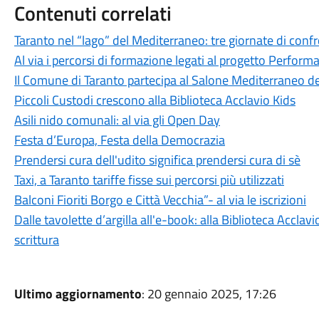
Contenuti correlati
Taranto nel “lago” del Mediterraneo: tre giornate di confr
Al via i percorsi di formazione legati al progetto Perform
Il Comune di Taranto partecipa al Salone Mediterraneo de
Piccoli Custodi crescono alla Biblioteca Acclavio Kids
Asili nido comunali: al via gli Open Day
Festa d’Europa, Festa della Democrazia
Prendersi cura dell'udito significa prendersi cura di sè
Taxi, a Taranto tariffe fisse sui percorsi più utilizzati
Balconi Fioriti Borgo e Città Vecchia”- al via le iscrizioni
Dalle tavolette d’argilla all'e-book: alla Biblioteca Acclavi
scrittura
Ultimo aggiornamento
: 20 gennaio 2025, 17:26