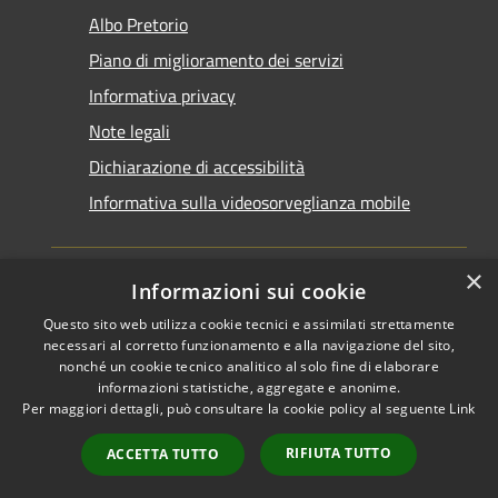
Albo Pretorio
Piano di miglioramento dei servizi
Informativa privacy
Note legali
Dichiarazione di accessibilità
Informativa sulla videosorveglianza mobile
×
Informazioni sui cookie
Questo sito web utilizza cookie tecnici e assimilati strettamente
RSS
Copyright © 2026 • Comune di
necessari al corretto funzionamento e alla navigazione del sito,
Accessibilità
Taranto • Powered by
nonché un cookie tecnico analitico al solo fine di elaborare
informazioni statistiche, aggregate e anonime.
Privacy
Municipium
Accesso
•
Per maggiori dettagli, può consultare la cookie policy al seguente
Link
Cookie
redazione
Mappa del sito
RIFIUTA TUTTO
ACCETTA TUTTO
Area riservata del