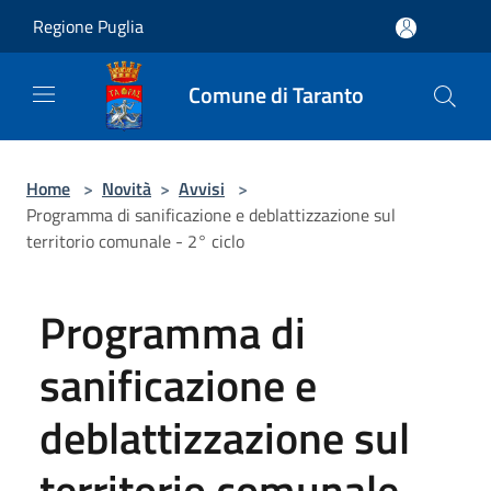
Salta al contenuto principale
Regione Puglia
Comune di Taranto
Home
>
Novità
>
Avvisi
>
Programma di sanificazione e deblattizzazione sul
territorio comunale - 2° ciclo
Programma di
sanificazione e
deblattizzazione sul
territorio comunale -