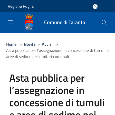
Salta al contenuto principale
Regione Puglia
Comune di Taranto
Home
>
Novità
>
Avvisi
>
Asta pubblica per l’assegnazione in concessione di tumuli e
aree di sedime nei cimiteri comunali
Asta pubblica per
l’assegnazione in
concessione di tumuli
e aree di sedime nei