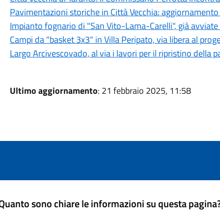
Pavimentazioni storiche in Città Vecchia: aggiornamento s
Impianto fognario di "San Vito-Lama-Carelli", già avviate 
Campi da "basket 3x3" in Villa Peripato, via libera al proget
Largo Arcivescovado, al via i lavori per il ripristino della
Ultimo aggiornamento
: 21 febbraio 2025, 11:58
Quanto sono chiare le informazioni su questa pagina