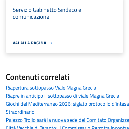
Servizio Gabinetto Sindaco e
comunicazione
VAI ALLA PAGINA
Contenuti correlati
Riapertura sottopasso Viale Magna Grecia
Riapre in anticipo il sottopasso di viale Magna Grecia
Giochi del Mediterraneo 2026: siglato protocollo d’intesa
Straordinario
Palazzo Troilo sarà la nuova sede del Comitato Organizz
Città Vecchia di Taranto: il Commissario Perrotta incontra 