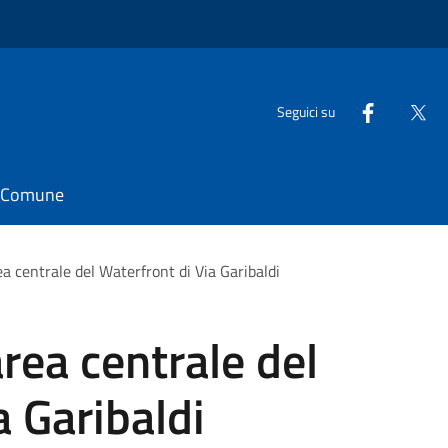
Seguici su
il Comune
ea centrale del Waterfront di Via Garibaldi
rea centrale del
a Garibaldi