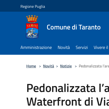
Salta al contenuto principale
Regione Puglia
Comune di Taranto
Amministrazione
Novità
Servizi
Vivere 
Home
>
Novità
>
Notizie
>
Pedonalizzata l’ar
Pedonalizzata l’a
Waterfront di Vi