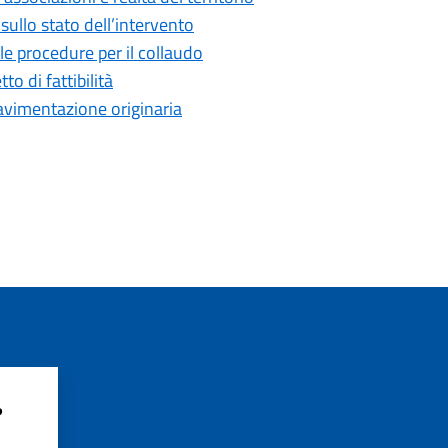
ullo stato dell’intervento
le procedure per il collaudo
to di fattibilità
 pavimentazione originaria
?