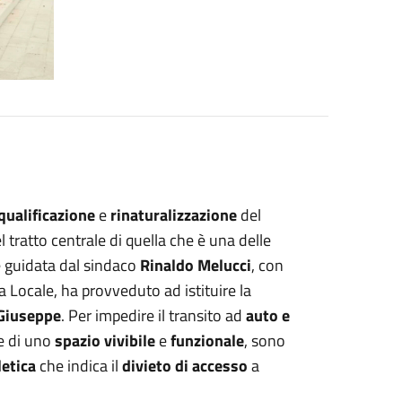
iqualificazione
e
rinaturalizzazione
del
l tratto centrale di quella che è una delle
e guidata dal sindaco
Rinaldo Melucci
, con
a Locale, ha provveduto ad istituire la
Giuseppe
. Per impedire il transito ad
auto e
re di uno
spazio vivibile
e
funzionale
, sono
etica
che indica il
divieto di accesso
a