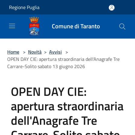
Salta al contenuto principale
Regione Puglia
Comune di Taranto
Home
>
Novità
>
Avvisi
>
OPEN DAY CIE: apertura straordinaria dell'Anagrafe Tre
Carrare-Solito sabato 13 giugno 2026
OPEN DAY CIE:
apertura straordinaria
dell'Anagrafe Tre
Carrare-Solito sabato