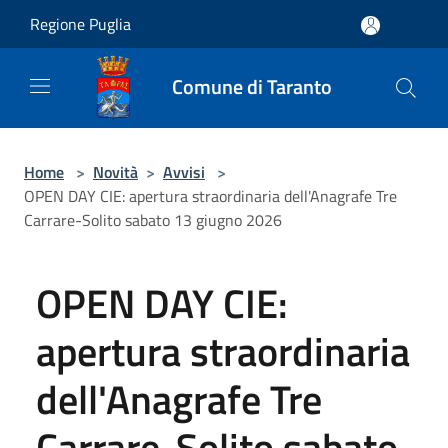
Salta al contenuto principale
Regione Puglia
Comune di Taranto
Home
>
Novità
>
Avvisi
>
OPEN DAY CIE: apertura straordinaria dell'Anagrafe Tre
Carrare-Solito sabato 13 giugno 2026
OPEN DAY CIE:
apertura straordinaria
dell'Anagrafe Tre
Carrare-Solito sabato