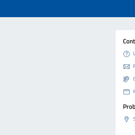
Cont
Prob