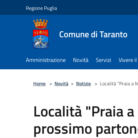
Salta al contenuto principale
Regione Puglia
Comune di Taranto
Amministrazione
Novità
Servizi
Vivere 
Home
>
Novità
>
Notizie
>
Località "Praia a M
Località "Praia a
prossimo partono