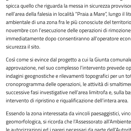
spicca quello che riguarda la messa in sicurezza provvisor
nell’area della falesia in località “Praia a Mare”, lungo il li
ambientale di una zona fra le più conosciute del territorio
novembre con l’esecuzione delle operazioni di rimozione dei
immediatamente dopo consentiranno all’operatore econom
sicurezza il sito.
Così come si evince dal progetto a cui la Giunta comunal
approvazione, nel suo complesso l’intervento prevede ope
indagini geognostiche e rilevamenti topografici per un to
cronoprogramma delle operazioni, le attività di smaltime
successive fasi investigative nell’area limitrofa e, sulla 
intervento di ripristino e riqualificazione dell’intera area.
Essendo la zona interessata da vincoli paesaggistici, vinc
geomorfologica, si ricorda che l’Assessorato all’Ambient
le autorizzazioni ed i pareri necessari da parte dell’Autor