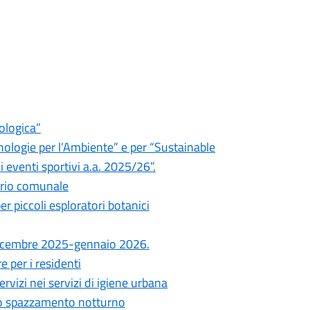
ologica”
nologie per l’Ambiente” e per “Sustainable
eventi sportivi a.a. 2025/26”.
orio comunale
er piccoli esploratori botanici
i, dicembre 2025-gennaio 2026.
 per i residenti
vizi nei servizi di igiene urbana
 lo spazzamento notturno