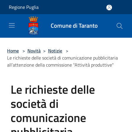
Salta al contenuto principale
Regione Puglia
Comune di Taranto
Home
>
Novità
>
Notizie
>
Le richieste delle società di comunicazione pubblicitaria
all’attenzione della commissione "Attività produttive"
Le richieste delle
società di
comunicazione
pubblicitaria