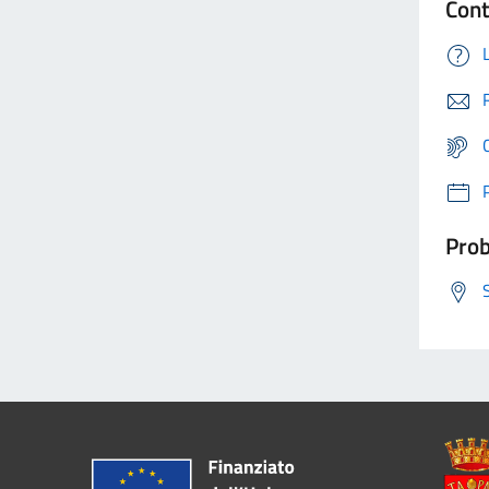
Cont
Prob