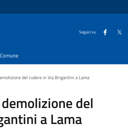
Seguici su
il Comune
i demolizione del rudere in Via Brigantini a Lama
di demolizione del
igantini a Lama