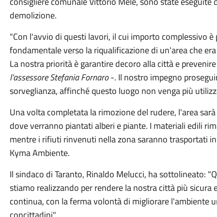
consigliere comunale Vittorio Mele, sono state eseguite dall
demolizione.
"Con l'avvio di questi lavori, il cui importo complessivo
fondamentale verso la riqualificazione di un'area che er
La nostra priorità è garantire decoro alla città e prevenir
l’assessore Stefania Fornaro
-. Il nostro impegno proseguir
sorveglianza, affinché questo luogo non venga più utilizzato
Una volta completata la rimozione del rudere, l'area sarà
dove verranno piantati alberi e piante. I materiali edili rim
mentre i rifiuti rinvenuti nella zona saranno trasportati in
Kyma Ambiente.
Il sindaco di Taranto, Rinaldo Melucci, ha sottolineato: "
stiamo realizzando per rendere la nostra città più sicura 
continua, con la ferma volontà di migliorare l'ambiente urb
concittadini".