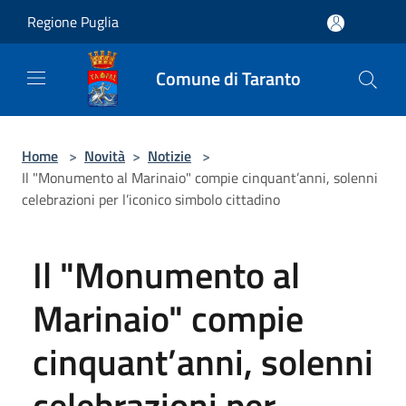
Salta al contenuto principale
Regione Puglia
Comune di Taranto
Home
>
Novità
>
Notizie
>
Il "Monumento al Marinaio" compie cinquant’anni, solenni
celebrazioni per l’iconico simbolo cittadino
Il "Monumento al
Marinaio" compie
cinquant’anni, solenni
celebrazioni per