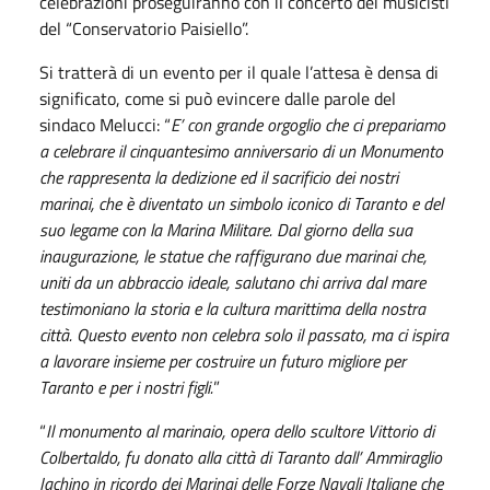
celebrazioni proseguiranno con il concerto dei musicisti
del “Conservatorio Paisiello”.
Si tratterà di un evento per il quale l’attesa è densa di
significato, come si può evincere dalle parole del
sindaco Melucci: “
E’ con grande orgoglio che ci prepariamo
a celebrare il cinquantesimo anniversario di un Monumento
che rappresenta la dedizione ed il sacrificio dei nostri
marinai, che è diventato un simbolo iconico di Taranto e del
suo legame con la Marina Militare. Dal giorno della sua
inaugurazione, le statue che raffigurano due marinai che,
uniti da un abbraccio ideale, salutano chi arriva dal mare
testimoniano la storia e la cultura marittima della nostra
città. Questo evento non celebra solo il passato, ma ci ispira
a lavorare insieme per costruire un futuro migliore per
Taranto e per i nostri figli.
”
“
Il monumento al marinaio, opera dello scultore Vittorio di
Colbertaldo, fu donato alla città di Taranto dall’ Ammiraglio
Iachino in ricordo dei Marinai delle Forze Navali Italiane che