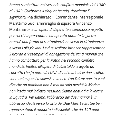
hanno combattuto nel secondo conflitto mondiale dal 1940
al 1943. Celebrarne il cinquantenario, ricordarne il
significato, -
ha dichiarato il Comandante Interregionale
Marittimo Sud, ammiraglio di squadra Vincenzo
Montanaro-
è un’opera di deferente e commosso rispetto
per chi ci ha preceduto e ha operato durante la guerra
nonché una forma di contaminazione verso la cittadinanza
e verso i più giovani. Le due sculture bronzee rappresentano
il ricordo e “l’esempio” di abnegazione dei tanti marinai che
hanno combattuto per la Patria nel secondo conflitto
mondiale. Inoltre, all’opera di Colbertaldo, è legato un
concetto che fa parte del DNA di noi marinai: le due sculture
sono unite quasi a volersi sostenere l’un l’altro; questo vuol
dire che un marinaio non è mai da solo perché la Marina
non lascia mai indietro nessuno! Siamo abituati a lavorare
in Squadra. Per ultimo, l’abbraccio dei due marinai è un
abbraccio ideale verso la città dei Due Mari. Le statue ben
rappresentano il rapporto indissolubile che da 140 anni