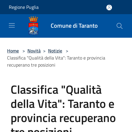
Salta al contenuto principale
Regione Puglia
Comune di Taranto
Home
>
Novità
>
Notizie
>
Classifica "Qualità della Vita": Taranto e provincia
recuperano tre posizioni
Classifica "Qualità
della Vita": Taranto e
provincia recuperano
tre posizioni