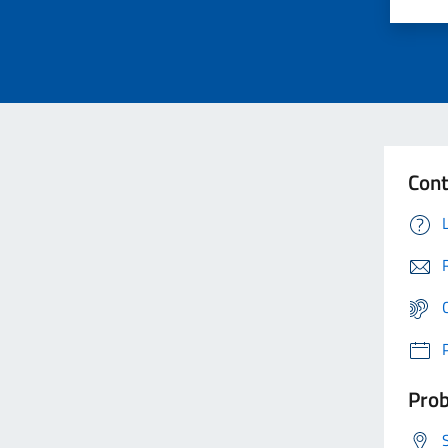
Cont
Prob