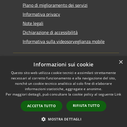
Piano di miglioramento dei servizi
Informativa privacy
Note legali
Dichiarazione di accessibilità
Informativa sulla videosorveglianza mobile
×
Informazioni sui cookie
Questo sito web utilizza cookie tecnici e assimilati strettamente
RSS
Copyright © 2026 • Comune di
necessari al corretto funzionamento e alla navigazione del sito,
Accessibilità
Taranto • Powered by
nonché un cookie tecnico analitico al solo fine di elaborare
informazioni statistiche, aggregate e anonime.
Privacy
Municipium
Accesso
•
Per maggiori dettagli, può consultare la cookie policy al seguente
Link
Cookie
redazione
Mappa del sito
RIFIUTA TUTTO
ACCETTA TUTTO
Area riservata del
dipendente
MOSTRA DETTAGLI