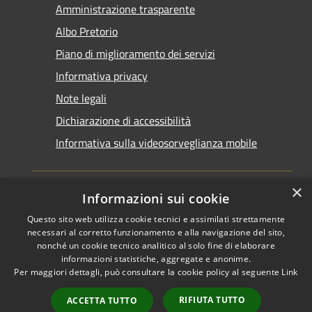
Amministrazione trasparente
Albo Pretorio
Piano di miglioramento dei servizi
Informativa privacy
Note legali
Dichiarazione di accessibilità
Informativa sulla videosorveglianza mobile
×
Informazioni sui cookie
Questo sito web utilizza cookie tecnici e assimilati strettamente
RSS
Copyright © 2026 • Comune di
necessari al corretto funzionamento e alla navigazione del sito,
Accessibilità
Taranto • Powered by
nonché un cookie tecnico analitico al solo fine di elaborare
informazioni statistiche, aggregate e anonime.
Privacy
Municipium
Accesso
•
Per maggiori dettagli, può consultare la cookie policy al seguente
Link
Cookie
redazione
Mappa del sito
RIFIUTA TUTTO
ACCETTA TUTTO