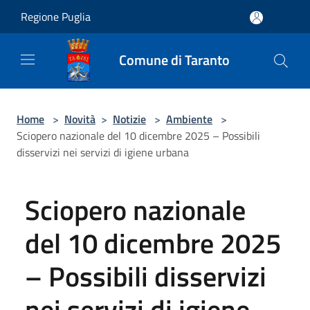
Salta al contenuto principale
Regione Puglia
Comune di Taranto
Home
>
Novità
>
Notizie
>
Ambiente
>
Sciopero nazionale del 10 dicembre 2025 – Possibili
disservizi nei servizi di igiene urbana
Sciopero nazionale
del 10 dicembre 2025
– Possibili disservizi
nei servizi di igiene