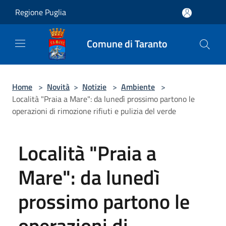
Salta al contenuto principale
Regione Puglia
Comune di Taranto
Home
>
Novità
>
Notizie
>
Ambiente
>
Località "Praia a Mare": da lunedì prossimo partono le
operazioni di rimozione rifiuti e pulizia del verde
Località "Praia a
Mare": da lunedì
prossimo partono le
operazioni di