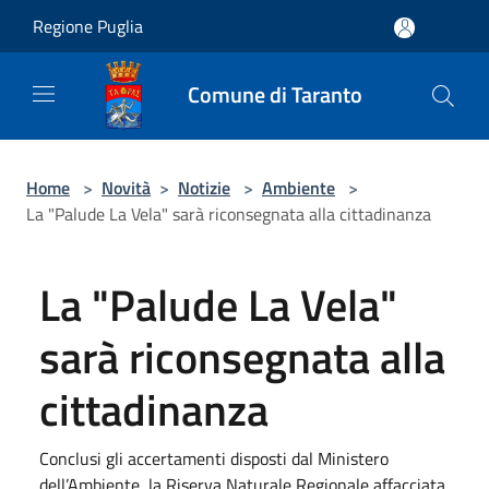
Salta al contenuto principale
Regione Puglia
Comune di Taranto
Home
>
Novità
>
Notizie
>
Ambiente
>
La "Palude La Vela" sarà riconsegnata alla cittadinanza
La "Palude La Vela"
sarà riconsegnata alla
cittadinanza
Conclusi gli accertamenti disposti dal Ministero
dell’Ambiente, la Riserva Naturale Regionale affacciata