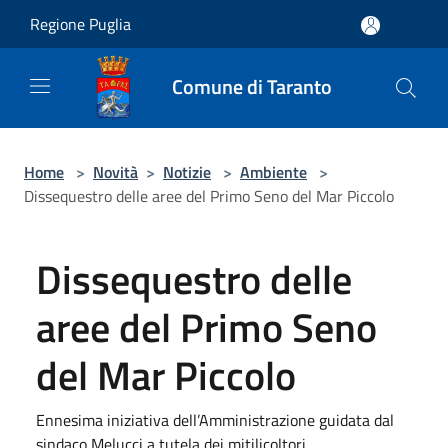
Salta al contenuto principale
Regione Puglia
Comune di Taranto
Home
>
Novità
>
Notizie
>
Ambiente
>
Dissequestro delle aree del Primo Seno del Mar Piccolo
Dissequestro delle
aree del Primo Seno
del Mar Piccolo
Ennesima iniziativa dell’Amministrazione guidata dal
sindaco Melucci a tutela dei mitilicoltori.