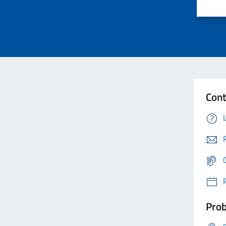
Cont
Prob