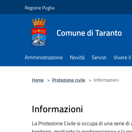
Salta al contenuto principale
Regione Puglia
Comune di Taranto
Amministrazione
Novità
Servizi
Vivere 
Home
>
Protezione civile
>
Informazioni
Informazioni
La Protezione Civile si occupa di una serie di 
territorio, mediante la predisposizione e la ge