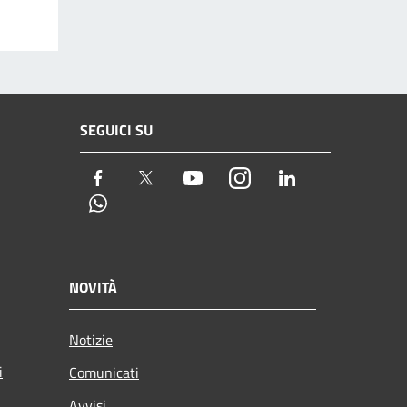
SEGUICI SU
Facebook
Twitter
Youtube
Instagram
LinkedIn
Whatsapp
NOVITÀ
Notizie
i
Comunicati
Avvisi