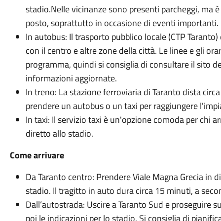
stadio.Nelle vicinanze sono presenti parcheggi, ma è c
posto, soprattutto in occasione di eventi importanti.
In autobus: Il trasporto pubblico locale (CTP Taranto)
con il centro e altre zone della città. Le linee e gli or
programma, quindi si consiglia di consultare il sito d
informazioni aggiornate.
In treno: La stazione ferroviaria di Taranto dista circ
prendere un autobus o un taxi per raggiungere l'impi
In taxi: Il servizio taxi è un'opzione comoda per chi a
diretto allo stadio.
Come arrivare
Da Taranto centro: Prendere Viale Magna Grecia in dir
stadio. Il tragitto in auto dura circa 15 minuti, a seco
Dall’autostrada: Uscire a Taranto Sud e proseguire su
poi le indicazioni per lo stadio. Si consiglia di pianifi