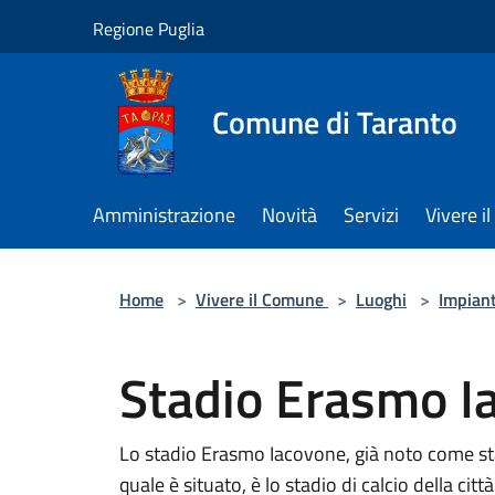
Salta al contenuto principale
Regione Puglia
Comune di Taranto
Amministrazione
Novità
Servizi
Vivere 
Home
>
Vivere il Comune
>
Luoghi
>
Impiant
Stadio Erasmo I
Lo stadio Erasmo Iacovone, già noto come stad
quale è situato, è lo stadio di calcio della citt