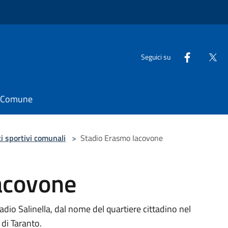
Seguici su
il Comune
i sportivi comunali
>
Stadio Erasmo Iacovone
acovone
io Salinella, dal nome del quartiere cittadino nel
à di Taranto.