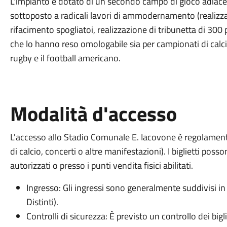
L'impianto è dotato di un secondo campo di gioco adia
sottoposto a radicali lavori di ammodernamento (realizzaz
rifacimento spogliatoi, realizzazione di tribunetta di 300 
che lo hanno reso omologabile sia per campionati di calcio f
rugby e il football americano.
Modalità d'accesso
L'accesso allo Stadio Comunale E. Iacovone è regolament
di calcio, concerti o altre manifestazioni). I biglietti pos
autorizzati o presso i punti vendita fisici abilitati.
Ingresso: Gli ingressi sono generalmente suddivisi in b
Distinti).
Controlli di sicurezza: È previsto un controllo dei bigl