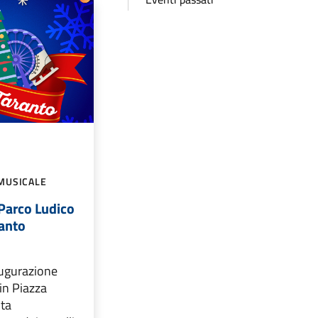
MUSICALE
Parco Ludico
ranto
augurazione
in Piazza
ota