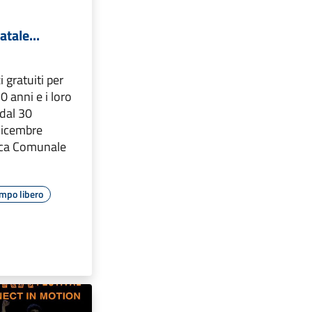
atale...
i gratuiti per
0 anni e i loro
dal 30
dicembre
teca Comunale
mpo libero