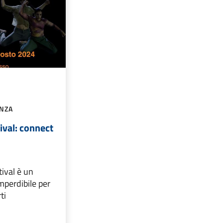
ANZA
ival: connect
tival è un
mperdibile per
ti