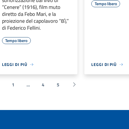
sonorizzazione dal vivo di
Tempo libero
“Cenere” (1916), film muto
diretto da Febo Mari, e la
proiezione del capolavoro “8½”
di Federico Fellini.
Tempo libero
LEGGI DI PIÙ
LEGGI DI PIÙ
1
...
4
5
 Precedente
Successiva »