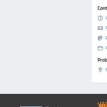
Cont
Prob