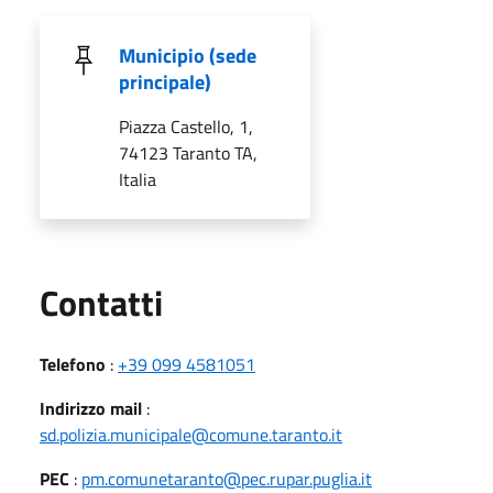
Municipio (sede
principale)
Piazza Castello, 1,
74123 Taranto TA,
Italia
Utili
Contatti
Telefono
:
+39 099 4581051
Indirizzo mail
:
sd.polizia.municipale@comune.taranto.it
PEC
:
pm.comunetaranto@pec.rupar.puglia.it