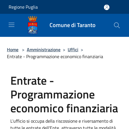
Salta al contenuto principale
Regione Puglia
Comune di Taranto
Home
>
Amministrazione
>
Uffici
>
Entrate - Programmazione economico finanziaria
Entrate -
Programmazione
economico finanziaria
L'ufficio si occupa della riscossione e riversamento di
tutte le entrate dell'Ente, attraverso tutte le modalità