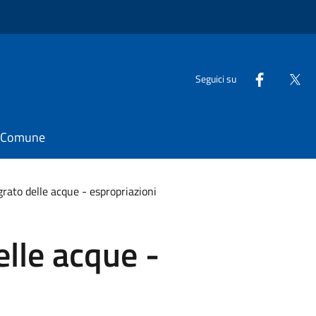
Seguici su
il Comune
grato delle acque - espropriazioni
elle acque -