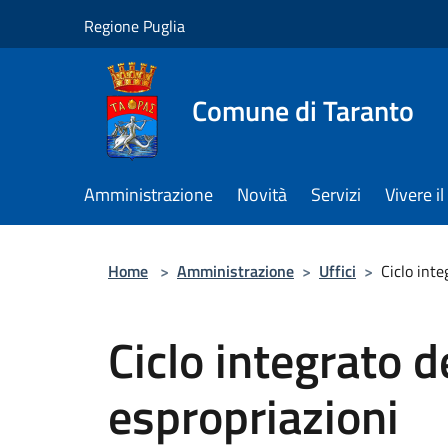
Salta al contenuto principale
Regione Puglia
Comune di Taranto
Amministrazione
Novità
Servizi
Vivere 
Home
>
Amministrazione
>
Uffici
>
Ciclo inte
Ciclo integrato d
espropriazioni