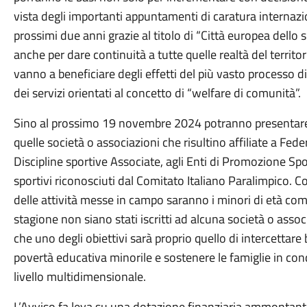
vista degli importanti appuntamenti di caratura internaz
prossimi due anni grazie al titolo di “Città europea dello 
anche per dare continuità a tutte quelle realtà del terri
vanno a beneficiare degli effetti del più vasto processo d
dei servizi orientati al concetto di “welfare di comunità”.
Sino al prossimo 19 novembre 2024 potranno presentare l
quelle società o associazioni che risultino affiliate a Fed
Discipline sportive Associate, agli Enti di Promozione Spo
sportivi riconosciuti dal Comitato Italiano Paralimpico. C
delle attività messe in campo saranno i minori di età comp
stagione non siano stati iscritti ad alcuna società o asso
che uno degli obiettivi sarà proprio quello di intercettare 
povertà educativa minorile e sostenere le famiglie in co
livello multidimensionale.
L’Avviso fa leva su una dotazione finanziaria ammontan