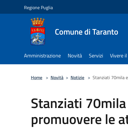
Salta al contenuto principale
Regione Puglia
Comune di Taranto
Amministrazione
Novità
Servizi
Vivere 
Home
>
Novità
>
Notizie
>
Stanziati 70mila e
Stanziati 70mila
promuovere le at