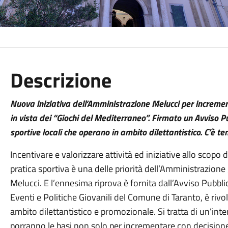
Descrizione
Nuova iniziativa dell’Amministrazione Melucci per increment
in vista dei “Giochi del Mediterraneo”. Firmato un Avviso Pu
sportive locali che operano in ambito dilettantistico. C’è 
Incentivare e valorizzare attività ed iniziative allo scopo d
pratica sportiva è una delle priorità dell’Amministrazione
Melucci. E l’ennesima riprova è fornita dall’Avviso Pubbli
Eventi e Politiche Giovanili del Comune di Taranto, è rivol
ambito dilettantistico e promozionale. Si tratta di un’inte
porranno le basi non solo per incrementare con decisione l