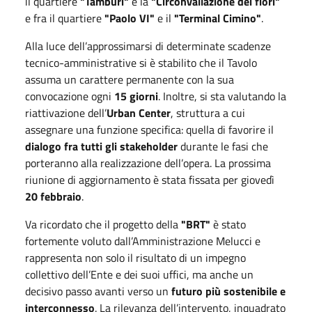
il quartiere
"Tamburi"
e la
"Circonvallazione dei fiori"
e fra il quartiere
"Paolo VI"
e il
"Terminal Cimino"
.
Alla luce dell’approssimarsi di determinate scadenze
tecnico-amministrative si è stabilito che il Tavolo
assuma un carattere permanente con la sua
convocazione ogni
15 giorni
. Inoltre, si sta valutando la
riattivazione dell’
Urban Center
, struttura a cui
assegnare una funzione specifica: quella di favorire il
dialogo fra tutti gli stakeholder
durante le fasi che
porteranno alla realizzazione dell’opera. La prossima
riunione di aggiornamento è stata fissata per giovedì
20 febbraio
.
Va ricordato che il progetto della
"BRT"
è stato
fortemente voluto dall’Amministrazione Melucci e
rappresenta non solo il risultato di un impegno
collettivo dell’Ente e dei suoi uffici, ma anche un
decisivo passo avanti verso un
futuro più sostenibile e
interconnesso
. La rilevanza dell’intervento, inquadrato