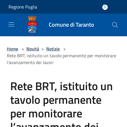
Salta al contenuto principale
Regione Puglia
Comune di Taranto
Home
>
Novità
>
Notizie
>
Rete BRT, istituito un tavolo permanente per monitorare
l’avanzamento dei lavori
Rete BRT, istituito un
tavolo permanente
per monitorare
l’avanzamento dei