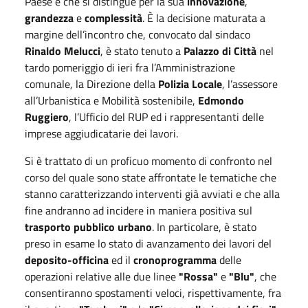
Paese e che si distingue per la sua
innovazione
,
grandezza
e
complessità
. È la decisione maturata a
margine dell’incontro che, convocato dal sindaco
Rinaldo Melucci
, è stato tenuto a
Palazzo di Città
nel
tardo pomeriggio di ieri fra l’Amministrazione
comunale, la Direzione della
Polizia Locale
, l’assessore
all’Urbanistica e Mobilità sostenibile,
Edmondo
Ruggiero
, l’Ufficio del RUP ed i rappresentanti delle
imprese aggiudicatarie dei lavori.
Si è trattato di un proficuo momento di confronto nel
corso del quale sono state affrontate le tematiche che
stanno caratterizzando interventi già avviati e che alla
fine andranno ad incidere in maniera positiva sul
trasporto pubblico urbano
. In particolare, è stato
preso in esame lo stato di avanzamento dei lavori del
deposito-officina
ed il
cronoprogramma
delle
operazioni relative alle due linee
"Rossa"
e
"Blu"
, che
consentiranno spostamenti veloci, rispettivamente, fra