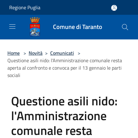
Salta al contenuto principale
Regione Puglia
Comune di Taranto
Home
>
Novità
>
Comunicati
>
Questione asili nido: l'Amministrazione comunale resta
aperta al confronto e convoca per il 13 gennaio le parti
sociali
Questione asili nido:
l'Amministrazione
comunale resta