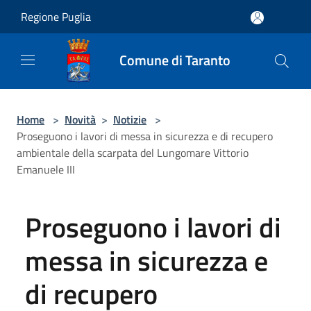
Salta al contenuto principale
Regione Puglia
Comune di Taranto
Home
>
Novità
>
Notizie
>
Proseguono i lavori di messa in sicurezza e di recupero
ambientale della scarpata del Lungomare Vittorio
Emanuele III
Proseguono i lavori di
messa in sicurezza e
di recupero