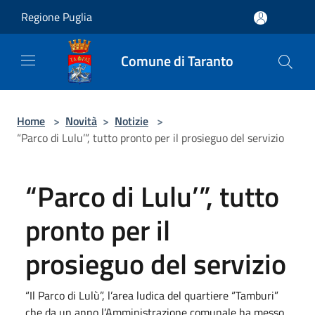
Salta al contenuto principale
Regione Puglia
Comune di Taranto
Home
>
Novità
>
Notizie
>
“Parco di Lulu’”, tutto pronto per il prosieguo del servizio
“Parco di Lulu’”, tutto
pronto per il
prosieguo del servizio
“Il Parco di Lulù”, l’area ludica del quartiere “Tamburi”
che da un anno l’Amministrazione comunale ha messo