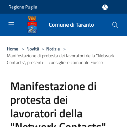
Salta al contenuto principale
Regione Puglia
Comune di Taranto
Home
>
Novità
>
Notizie
>
Manifestazione di protesta dei lavoratori della "Network
Contacts", presente il consigliere comunale Fiusco
Manifestazione di
protesta dei
lavoratori della
"Network Contacts",