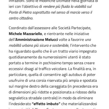
infrazioni. Sono le modifiche ultimate nella giornata di
ieri con l’obiettivo di
rendere più fluida la viabilità sul
Ponte di Pietra soprattutto nel senso di marcia verso il
centro cittadino
.
Coordinato dall’assessore alle Società Partecipate,
Michele Mazzariello
, e rientrante nelle iniziative
dell’
Amministrazione Melucci
volte a favorire
una
mobilità urbana più sicura e sostenibile
, l’intervento che
ha riguardato quello che è un tratto viario impegnato
quotidianamente da numerosissimi utenti è stato
portato a termine in pochissimo tempo senza creare
eccessivi disagi al traffico veicolare. La finalità era, in
particolare, quella di consentire agli autobus di poter
usufruire di una corsia riservata più ampia e spostata
sul margine destro della careggiata (in precedenza era
di dimensioni più ridotte e posizionata a ridosso della
segnaletica stradale centrale) in modo da eliminare
l’indesiderato
“effetto imbuto”
che materializzandosi