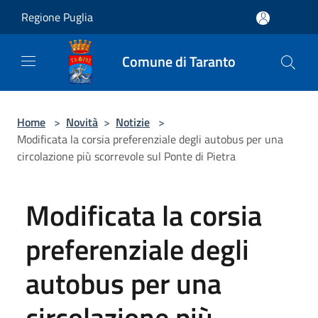
Salta al contenuto principale
Regione Puglia
Comune di Taranto
Home
>
Novità
>
Notizie
>
Modificata la corsia preferenziale degli autobus per una
circolazione più scorrevole sul Ponte di Pietra
Modificata la corsia
preferenziale degli
autobus per una
circolazione più