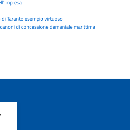
ll'Impresa
une di Taranto esempio virtuoso
dei canoni di concessione demaniale marittima
?