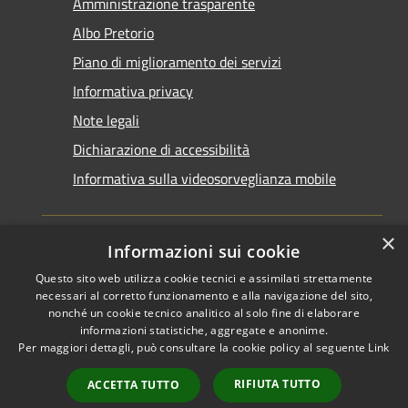
Amministrazione trasparente
Albo Pretorio
Piano di miglioramento dei servizi
Informativa privacy
Note legali
Dichiarazione di accessibilità
Informativa sulla videosorveglianza mobile
×
Informazioni sui cookie
Questo sito web utilizza cookie tecnici e assimilati strettamente
RSS
Copyright © 2026 • Comune di
necessari al corretto funzionamento e alla navigazione del sito,
Accessibilità
Taranto • Powered by
nonché un cookie tecnico analitico al solo fine di elaborare
informazioni statistiche, aggregate e anonime.
Privacy
Municipium
Accesso
•
Per maggiori dettagli, può consultare la cookie policy al seguente
Link
Cookie
redazione
Mappa del sito
RIFIUTA TUTTO
ACCETTA TUTTO
Area riservata del