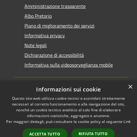
Amministrazione trasparente
Albo Pretorio
Piano di miglioramento dei servizi
Informativa privacy
Note legali
Dichiarazione di accessibilità
Informativa sulla videosorveglianza mobile
×
Informazioni sui cookie
Questo sito web utilizza cookie tecnici e assimilati strettamente
RSS
Copyright © 2026 • Comune di
necessari al corretto funzionamento e alla navigazione del sito,
Accessibilità
Taranto • Powered by
nonché un cookie tecnico analitico al solo fine di elaborare
informazioni statistiche, aggregate e anonime.
Privacy
Municipium
Accesso
•
Per maggiori dettagli, può consultare la cookie policy al seguente
Link
Cookie
redazione
Mappa del sito
RIFIUTA TUTTO
ACCETTA TUTTO